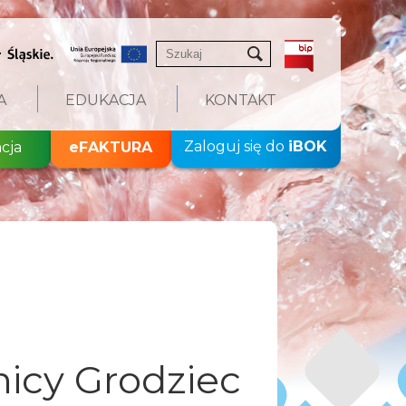
A
EDUKACJA
KONTAKT
Zaloguj się do
iBOK
acja
eFAKTURA
nicy Grodziec