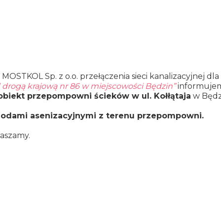
 MOSTKOL Sp. z o.o. przełączenia sieci kanalizacyjnej dla
d drogą krajową nr 86 w miejscowości Będzin”
informujem
obiekt przepompowni ścieków w ul. Kołłątaja
w Będz
hodami asenizacyjnymi z terenu przepompowni.
raszamy.