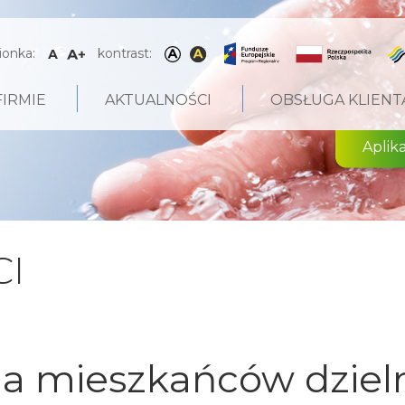
ionka:
kontrast:
FIRMIE
AKTUALNOŚCI
OBSŁUGA KLIENT
Aplik
I
la mieszkańców dziel