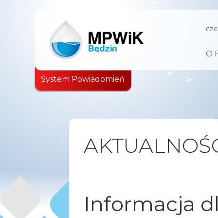
czc
O 
System Powiadomień
AKTUALNOŚC
Informacja d