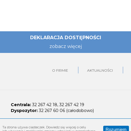
DEKLARACJA DOSTĘPNOŚCI
zobacz więcej
O FIRMIE
AKTUALNOŚCI
Centrala:
32 267 42 18, 32 267 42 19
Dyspozytor:
32 267 60 06 (całodobowo)
Ta strona używa ciasteczek. Dowiedz się więcej o celu
Rozumiem